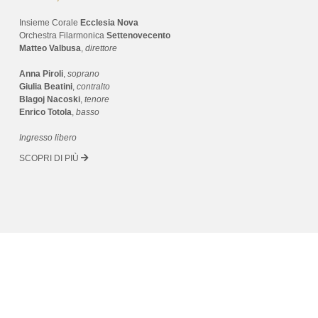
Insieme Corale
Ecclesia Nova
Orchestra Filarmonica
Settenovecento
Matteo Valbusa
,
direttore
Anna Piroli
,
soprano
Giulia Beatini
,
contralto
Blagoj Nacoski
,
tenore
Enrico Totola
,
basso
Ingresso libero
SCOPRI DI PIÙ