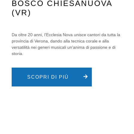
BOSCO CHIESANUOVA
profondo, intenso, pulsante.
(VR)
Fare musica è creare emozione.
E questa è la nostra ricerca: arrivare al
cuore della nostra musica, per renderla
Da oltre 20 anni, l'Ecclesia Nova unisce cantori da tutta la
un'esperienza unica.
provincia di Verona, dando alla tecnica corale e alla
versatilità nei generi musicali un'anima di passione e di
storia.
SCOPRI DI PIÙ