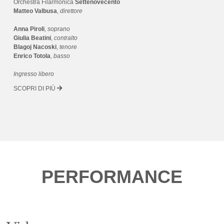
Orchestra Filarmonica
Settenovecento
Matteo Valbusa
,
direttore
Anna Piroli
,
soprano
Giulia Beatini
,
contralto
Blagoj Nacoski
,
tenore
Enrico Totola
,
basso
Ingresso libero
SCOPRI DI PIÙ
PERFORMANCE