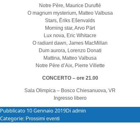
Notre Père, Maurice Duruflé
O magnum mysterium, Matteo Valbusa
Stars, Ēriks Ešenvalds
Morning star, Arvo Pärt
Lux nova, Eric Whitacre
O radiant dawn, James MacMillan
Dum aurora, Lorenzo Donati
Mattina, Matteo Valbusa
Notre Père d’Aix, Pierre Villette
CONCERTO – ore 21.00
Sala Olimpica – Bosco Chiesanuova, VR
Ingresso libero
Pubblicato
10 Gennaio 2019
Di
admin
Categorie:
Prossimi eventi